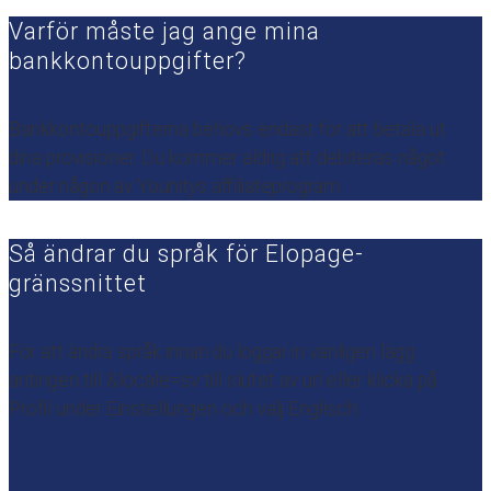
Varför måste jag ange mina
bankkontouppgifter?
Bankkontouppgifterna behövs endast för att betala ut
dina provisioner. Du kommer aldrig att debiteras något
under någon av Younitys affiliateprogram.
Så ändrar du språk för Elopage-
gränssnittet
För att ändra språk innan du loggar in vänligen lägg
antingen till &locale=sv till slutet av url eller klicka på
Profil under Einstellungen och välj Englisch: