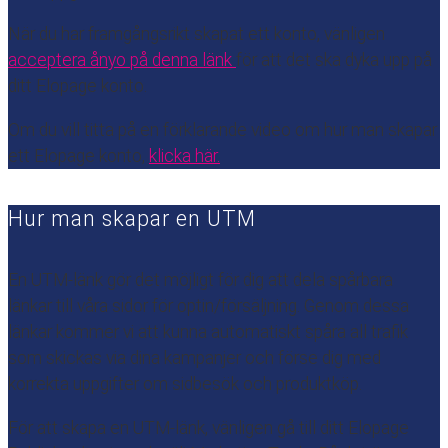
När du har framgångsrikt skapat ett konto, vänligen
acceptera ånyo på denna länk
för att det ska dyka upp på
ditt Elopage konto.
Om du vill titta på en förklarande video om hur man skapar
ett Elopage konto,
klicka här.
Hur man skapar en UTM
En UTM-länk gör det möjligt för dig att dela spårbara
länkar till våra sidor för optin/försäljning. Genom dessa
länkar kommer vi att kunna automatiskt spåra all trafik
som skickas via dina kampanjer och förse dig med
korrekta uppgifter om sidbesök och produktköp.
För att skapa en UTM-länk, vänligen gå till ditt Elopage