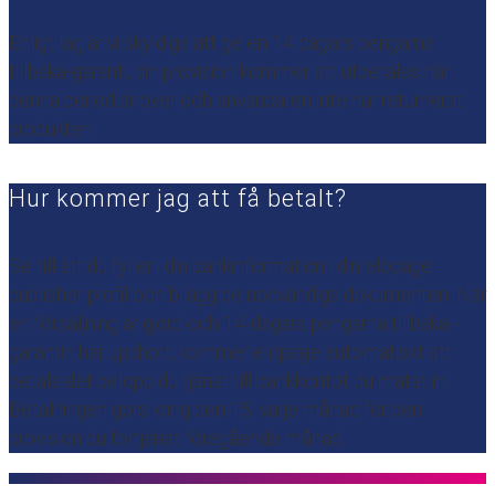
Enligt lag är vi skyldiga att ge en 14 dagars pengarna
tillbaka-garanti, din provision kommer att utbetalas när
denna period är över och användaren inte har returnerat
produkten.
Hur kommer jag att få betalt?
Se till att du fyller i din bankinformation i din elopage
publisher profil och bilägg de nödvändiga dokumenten. När
en försäljning är gjord och 14-dagars pengarna tillbaka -
garantin har upphört, kommer elopage automatiskt att
betala det belopp du tjänat till bankkontot du matat in.
Betalningen görs kring den 15. varje månad för den
provision du förtjänat föregående månad.