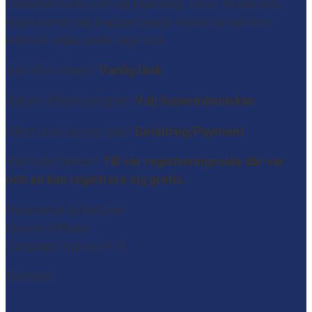
Publisher-konto och välj Marketing Tools. På det övre
högra hörnet välj knappen skapa. Nedan är vad som
behöver väljas under varje sida:
Vad vill du skapa?
Vanlig länk
Välj ett affiliate-program:
Välj Supermänniskan
Vilket urval ska jag välja?
Betalning/Payment
Vart leder länken?
Till vår registreringssida där var
och en kan registrera sig gratis.
Parametrar du behöver:
Source: Affiliate
Campaign: sup-sv-s1-l1
Exempel: