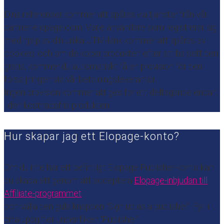
Dina referenser kommer att spåras via tjänster från vår
partner elopage.com. Varje användare som registrerar sig
med hjälp av din unika UTM-länk kommer att spåras av
cookies, och om de köper produkten efter att ha sett den
gratis, kommer du automatiskt få en provision för den
försäljningen via vår betalningsleverantör.
Ingen provision kommer att ges för ett deltagande enbart
i den kostnadsfria produkten.
Hur skapar jag ett Elopage-konto?
Om du inte har ett befintligt Elopage Publisher-konto kan
du skapa ett genom att acceptera
Elopage-inbjudan till
Affiliate-programmet
och välja den gula knappen ‘Sign up as a publisher’. Fyll i
dina uppgifter under fliken ‘Publisher’.