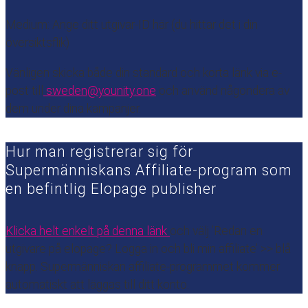
Medium: Ange ditt utgivar-ID här (du hittar det i din
översiktsflik)
Vänligen skicka både din standard och korta länk via e-
post till
sweden@younity.one
och använd någondera av
dem under dina kampanjer.
Hur man registrerar sig för
Supermänniskans Affiliate-program som
en befintlig Elopage publisher
Klicka helt enkelt på denna länk
och välj ’Redan en
utgivare på elopage? Logga in och bli min affiliate’ >> blå
knapp. Supermänniskan affiliate-programmet kommer
automatiskt att läggas till ditt konto.