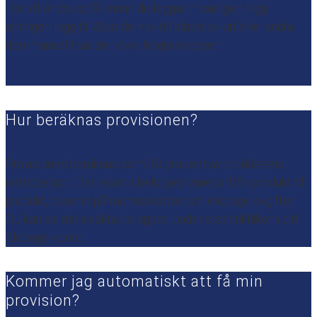
För att ändra språk innan du loggar in vänligen lägg
antingen lägg till &locale =sv till slutet av url eller ändra
den manuellt via den övre högra knappen:
Hur beräknas provisionen?
Provisionen beräknas som 30 procent av produktens
nettobelopp. Det exakta beloppet varierar från produkt till
produkt, baserat på momsskatter och elopage-avgifter.
Du kan se det exakta beloppet, under statistikfliken i ditt
Elopage-konto.
Kommer jag automatiskt att få min
provision?